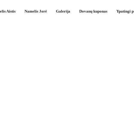
lis Aistis
Namelis Jorė
Galerija
Dovanų kuponas
Ypatingi 