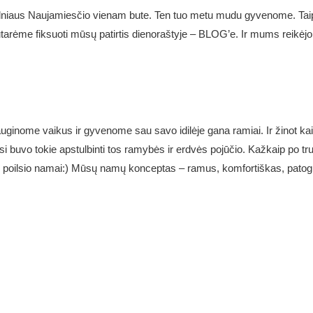
lniaus Naujamiesčio vienam bute. Ten tuo metu mudu gyvenome. Taip j
arėme fiksuoti mūsų patirtis dienoraštyje – BLOG’e. Ir mums reikėjo 
inome vaikus ir gyvenome sau savo idilėje gana ramiai. Ir žinot kai
i buvo tokie apstulbinti tos ramybės ir erdvės pojūčio. Kažkaip po tr
amai poilsio namai:) Mūsų namų konceptas – ramus, komfortiškas, patog