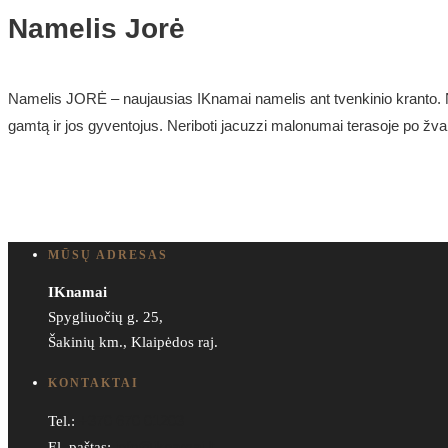
Namelis Jorė
Namelis JORĖ – naujausias IKnamai namelis ant tvenkinio kranto. Nam
gamtą ir jos gyventojus. Neriboti jacuzzi malonumai terasoje po žv
MŪSŲ ADRESAS
IKnamai
Spygliuočių g. 25,
Šakinių km., Klaipėdos raj.
KONTAKTAI
+370 670 01203
Tel.:
info@iknamai.lt
El. paštas: