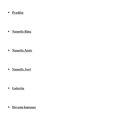
Pradžia
Namelis Rūta
Namelis Aistis
Namelis Jorė
Galerija
Dovanų kuponas