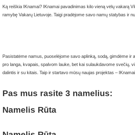
Ką reiškia IKnamai? IKnamai pavadinimas kilo vieną vėlų vakarą Vi
ramybę Vakarų Lietuvoje. Taigi pradėjome savo namų statybas ir nut
Pasistatėme namus, puoselėjome savo aplinką, sodą, gimdėme ir aug
pro langa, kvapais, spalvom lauke, bet kai sulaukdavome svečių, vis
dalintis ir su kitais. Taip ir startavo mūsų naujas projektas – IKn
Pas mus rasite 3 namelius:
Namelis Rūta
Namelis Rūta