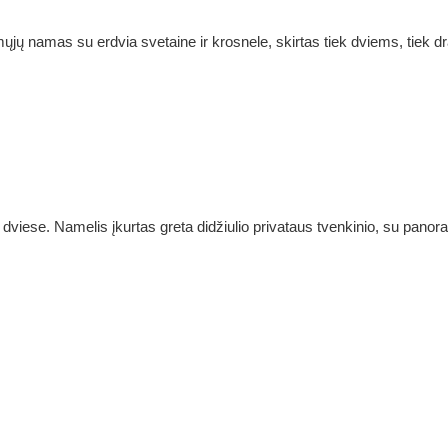
jų namas su erdvia svetaine ir krosnele, skirtas tiek dviems, tiek d
iese. Namelis įkurtas greta didžiulio privataus tvenkinio, su panoram