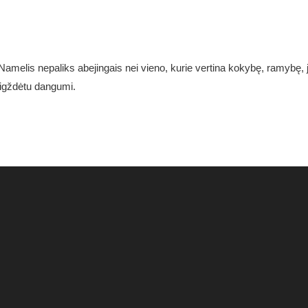
elis nepaliks abejingais nei vieno, kurie vertina kokybę, ramybę, ja
aigždėtu dangumi.