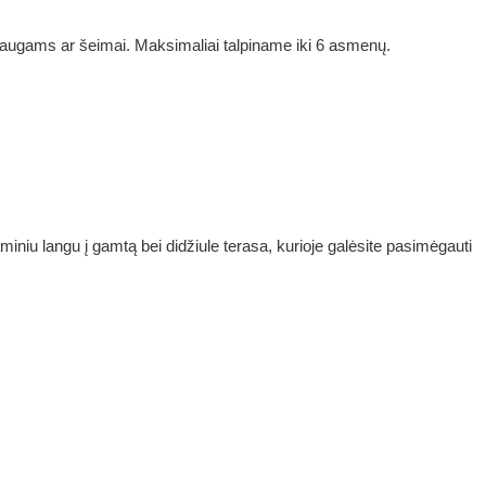
raugams ar šeimai. Maksimaliai talpiname iki 6 asmenų.
iniu langu į gamtą bei didžiule terasa, kurioje galėsite pasimėgauti