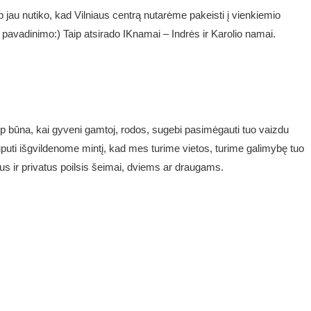
au nutiko, kad Vilniaus centrą nutarėme pakeisti į vienkiemio
pavadinimo:) Taip atsirado IKnamai – Indrės ir Karolio namai.
p būna, kai gyveni gamtoj, rodos, sugebi pasimėgauti tuo vaizdu
uputi išgvildenome mintį, kad mes turime vietos, turime galimybę tuo
us ir privatus poilsis šeimai, dviems ar draugams.