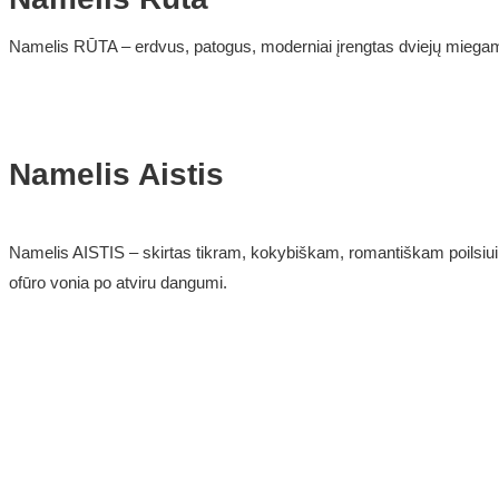
Namelis RŪTA – erdvus, patogus, moderniai įrengtas dviejų miegamų
Namelis Aistis
Namelis AISTIS – skirtas tikram, kokybiškam, romantiškam poilsiui dv
ofūro vonia po atviru dangumi.