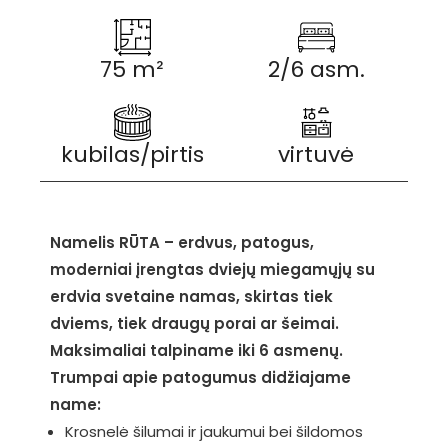
75 m²
2/6 asm.
kubilas/pirtis
virtuvė
Namelis RŪTA – erdvus, patogus,
moderniai įrengtas dviejų miegamųjų su
erdvia svetaine namas, skirtas tiek
dviems, tiek draugų porai ar šeimai.
Maksimaliai talpiname iki 6 asmenų.
Trumpai apie patogumus didžiajame
name:
Krosnelė šilumai ir jaukumui bei šildomos