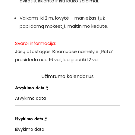
dviratis, irklentė ir kiti lauko žaidimai.
Vaikams iki 2 m. lovytė – maniežas (už
papildomą mokestį), maitinimo kėdutė.
Svarbi informacija:
Jūsų atostogos IKnamuose namelyje „Rūta“
prasideda nuo 16 val., baigiasi iki 12 val.
Užimtumo kalendorius
Atvykimo data
*
Išvykimo data
*