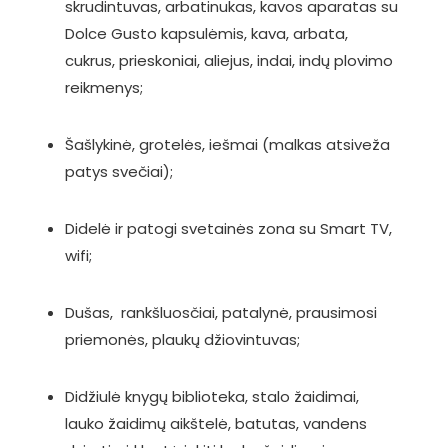
skrudintuvas, arbatinukas, kavos aparatas su
Dolce Gusto kapsulėmis, kava, arbata,
cukrus, prieskoniai, aliejus, indai, indų plovimo
reikmenys;
Šašlykinė, grotelės, iešmai (malkas atsiveža
patys svečiai);
Didelė ir patogi svetainės zona su Smart TV,
wifi;
Dušas, rankšluosčiai, patalynė, prausimosi
priemonės, plaukų džiovintuvas;
Didžiulė knygų biblioteka, stalo žaidimai,
lauko žaidimų aikštelė, batutas, vandens