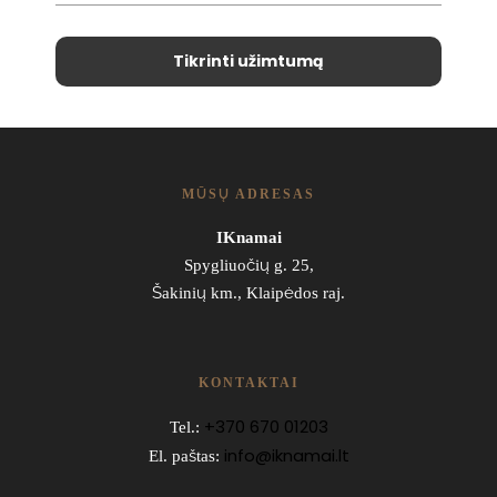
MŪSŲ ADRESAS
IKnamai
Spygliuočių g. 25,
Šakinių km., Klaipėdos raj.
KONTAKTAI
+370 670 01203
Tel.:
info@iknamai.lt
El. paštas: