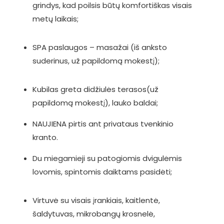
grindys, kad poilsis būtų komfortiškas visais
metų laikais;
SPA paslaugos – masažai (iš anksto
suderinus, už papildomą mokestį);
Kubilas greta didžiulės terasos(už
papildomą mokestį), lauko baldai;
NAUJIENA pirtis ant privataus tvenkinio
kranto.
Du miegamieji su patogiomis dvigulėmis
lovomis, spintomis daiktams pasidėti;
Virtuvė su visais įrankiais, kaitlentė,
šaldytuvas, mikrobangų krosnelė,